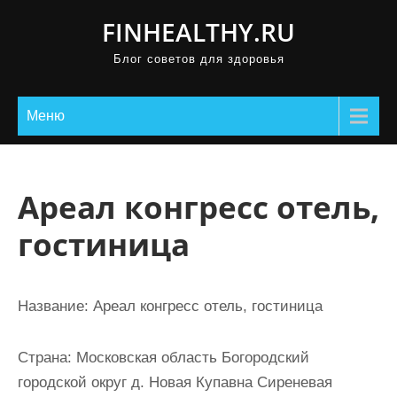
П
FINHEALTHY.RU
р
Блог советов для здоровья
о
м
о
Меню
т
а
т
Ареал конгресс отель,
ь
гостиница
к
с
о
Название:
Ареал конгресс отель, гостиница
д
е
Страна:
Московская область Богородский
р
городской округ д. Новая Купавна Сиреневая
ж