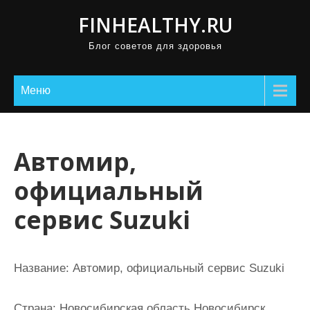
П
FINHEALTHY.RU
р
Блог советов для здоровья
о
м
о
Меню
т
а
т
Автомир,
ь
официальный
к
с
сервис Suzuki
о
д
е
Название:
Автомир, официальный сервис Suzuki
р
ж
Страна:
Новосибирская область Новосибирск