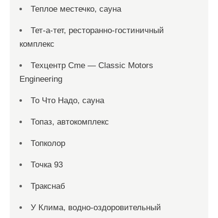
Теплое местечко, сауна
Тет-а-тет, ресторанно-гостиничный
комплекс
Техцентр Cme — Classic Motors
Engineering
То Что Надо, сауна
Топаз, автокомплекс
Топколор
Точка 93
Тракснаб
У Клима, водно-оздоровительный