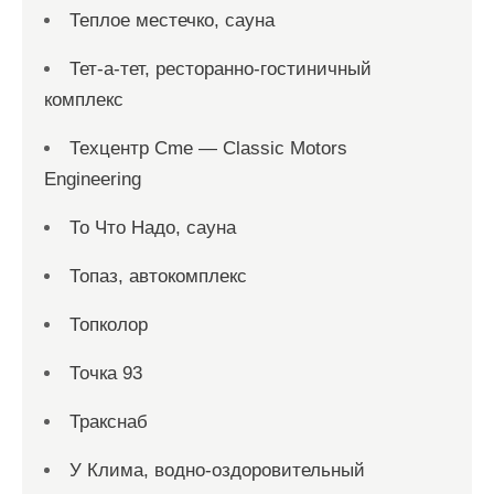
Теплое местечко, сауна
Тет-а-тет, ресторанно-гостиничный
комплекс
Техцентр Cme — Classic Motors
Engineering
То Что Надо, сауна
Топаз, автокомплекс
Топколор
Точка 93
Тракснаб
У Клима, водно-оздоровительный