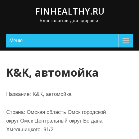
П
FINHEALTHY.RU
р
Блог советов для здоровья
о
м
о
Меню
т
а
т
K&K, автомойка
ь
к
с
Название:
K&K, автомойка
о
д
Страна:
Омская область Омск городской
е
округ Омск Центральный округ Богдана
р
Хмельницкого, 91/2
ж