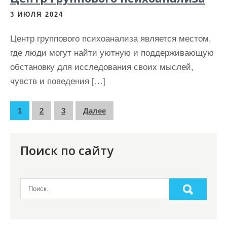
3 ИЮЛЯ 2024
Центр группового психоанализа является местом,
где люди могут найти уютную и поддерживающую
обстановку для исследования своих мыслей,
чувств и поведения […]
П
1
2
3
Далее
а
г
Поиск по сайту
и
н
а
ц