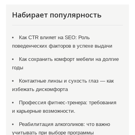
и
я
Набирает популярность
з
а
Как CTR влияет на SEO: Роль
п
поведенческих факторов в успехе выдачи
и
с
Как сохранить комфорт мебели на долгие
годы
е
й
Контактные линзы и сухость глаз — как
избежать дискомфорта
Профессия фитнес-тренера: требования
и карьерные возможности.
Реабилитация алкоголиков: что важно
учитывать при выборе программы