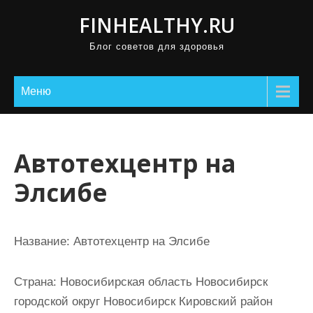
П
FINHEALTHY.RU
р
Блог советов для здоровья
о
м
о
Меню
т
а
т
Автотехцентр на
ь
Элсибе
к
с
о
Название:
Автотехцентр на Элсибе
д
е
Страна:
Новосибирская область Новосибирск
р
городской округ Новосибирск Кировский район
ж