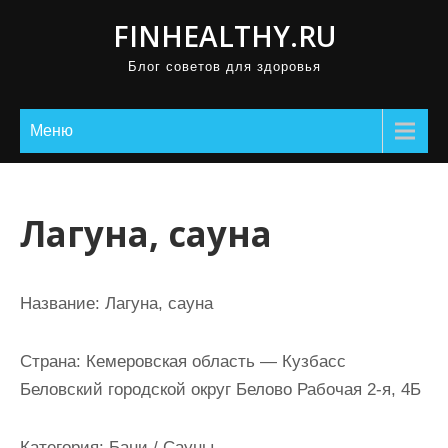
П
FINHEALTHY.RU
р
Блог советов для здоровья
о
м
о
Меню
т
а
т
Лагуна, сауна
ь
к
с
Название:
Лагуна, сауна
о
д
Страна:
Кемеровская область — Кузбасс
е
Беловский городской округ Белово Рабочая 2-я, 4Б
р
ж
Категория:
Бани / Сауны