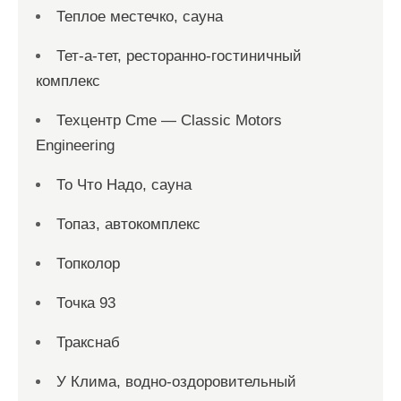
Теплое местечко, сауна
Тет-а-тет, ресторанно-гостиничный
комплекс
Техцентр Cme — Classic Motors
Engineering
То Что Надо, сауна
Топаз, автокомплекс
Топколор
Точка 93
Тракснаб
У Клима, водно-оздоровительный