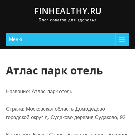
П
FINHEALTHY.RU
р
Блог советов для здоровья
о
м
о
Меню
т
а
т
Атлас парк отель
ь
к
с
Название:
Атлас парк отель
о
д
Страна:
Московская область Домодедово
е
городской округ д. Судаково деревня Судаково, 92
р
ж
Категория:
Бани / Сауны, Банкетные залы, Боулинг,