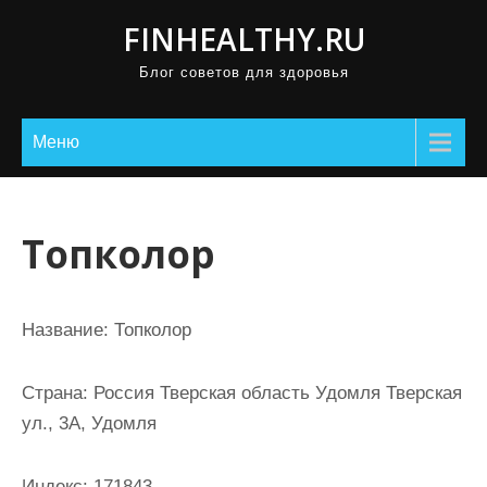
П
FINHEALTHY.RU
р
Блог советов для здоровья
о
м
о
Меню
т
а
т
Топколор
ь
к
с
Название:
Топколор
о
д
Страна:
Россия Тверская область Удомля Тверская
е
ул., 3А, Удомля
р
ж
Индекс:
171843