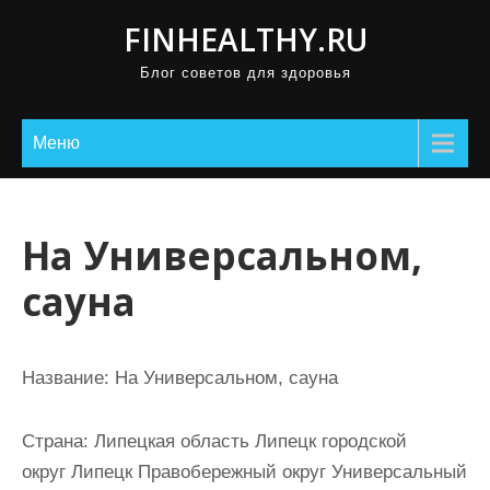
П
FINHEALTHY.RU
р
Блог советов для здоровья
о
м
о
Меню
т
а
т
На Универсальном,
ь
сауна
к
с
о
Название:
На Универсальном, сауна
д
е
Страна:
Липецкая область Липецк городской
р
округ Липецк Правобережный округ Универсальный
ж