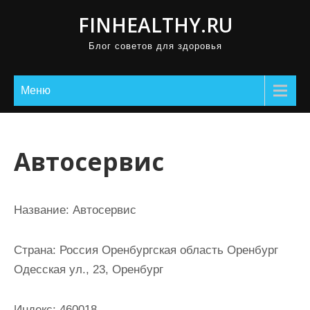
П
FINHEALTHY.RU
р
Блог советов для здоровья
о
м
о
Меню
т
а
т
Автосервис
ь
к
с
Название:
Автосервис
о
д
Страна:
Россия Оренбургская область Оренбург
е
Одесская ул., 23, Оренбург
р
ж
Индекс:
460018