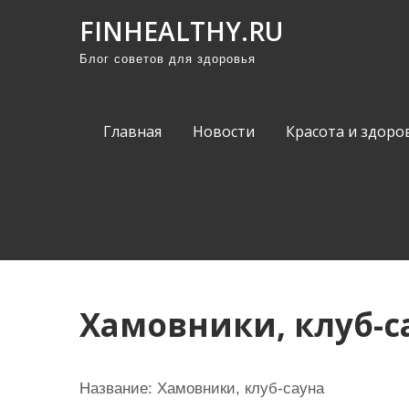
П
FINHEALTHY.RU
р
Блог советов для здоровья
о
м
о
Главная
Новости
Красота и здоро
т
а
т
ь
к
с
о
Хамовники, клуб-с
д
е
р
Название:
Хамовники, клуб-сауна
ж