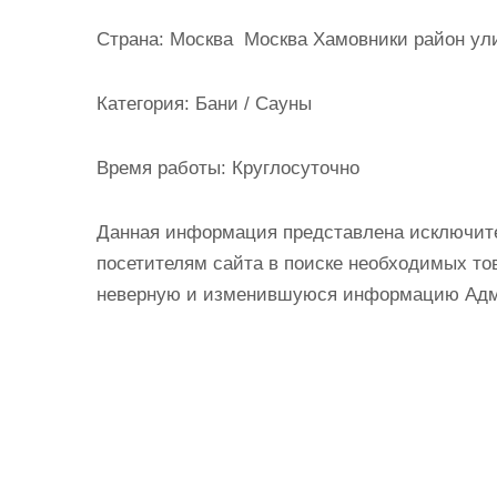
и
Страна:
Москва Москва Хамовники район улиц
м
о
Категория:
Бани / Сауны
м
у
Время работы:
Круглосуточно
Данная информация представлена исключит
посетителям сайта в поиске необходимых тов
неверную и изменившуюся информацию Админ