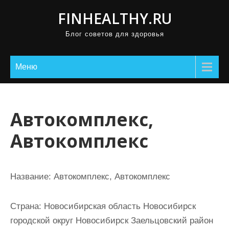
П
FINHEALTHY.RU
р
Блог советов для здоровья
о
м
о
Меню
т
а
т
Автокомплекс,
ь
Автокомплекс
к
с
о
Название:
Автокомплекс, Автокомплекс
д
е
Страна:
Новосибирская область Новосибирск
р
городской округ Новосибирск Заельцовский район
ж