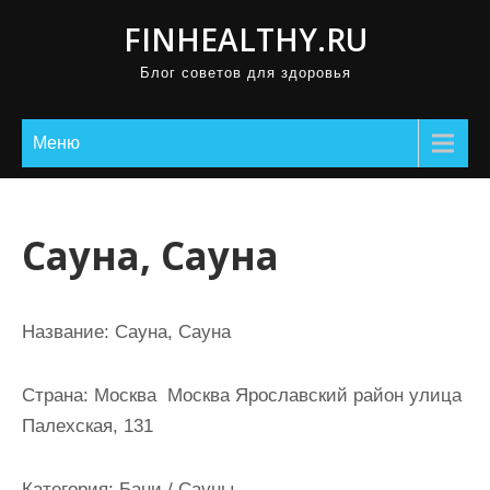
П
FINHEALTHY.RU
р
Блог советов для здоровья
о
м
о
Меню
т
а
т
Сауна, Сауна
ь
к
с
Название:
Сауна, Сауна
о
д
Страна:
Москва Москва Ярославский район улица
е
Палехская, 131
р
ж
Категория:
Бани / Сауны