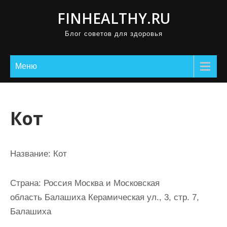
П
FINHEALTHY.RU
р
Блог советов для здоровья
о
м
о
Меню
т
а
т
Кот
ь
к
с
Название:
Кот
о
д
Страна:
Россия Москва и Московская
е
область Балашиха Керамическая ул., 3, стр. 7,
р
Балашиха
ж