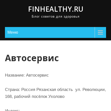
П
FINHEALTHY.RU
р
Блог советов для здоровья
о
м
о
Меню
т
а
т
Автосервис
ь
к
с
Название:
Автосервис
о
д
Страна:
Россия Рязанская область ул. Революции,
е
168, рабочий посёлок Ухолово
р
ж
Индекс: