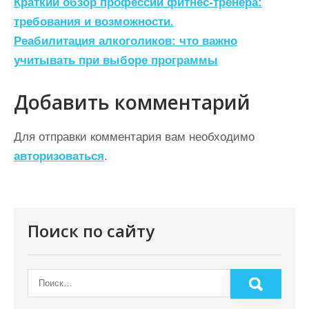
Н
Краткий обзор профессии фитнес-тренера:
а
требования и возможности.
Реабилитация алкоголиков: что важно
в
учитывать при выборе программы
и
г
Добавить комментарий
а
ц
Для отправки комментария вам необходимо
авторизоваться
.
и
я
п
о
Поиск по сайту
з
а
п