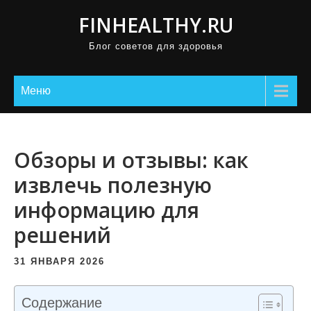
П
FINHEALTHY.RU
р
Блог советов для здоровья
о
м
о
Меню
т
а
т
Обзоры и отзывы: как
ь
извлечь полезную
к
информацию для
с
о
решений
д
е
31 ЯНВАРЯ 2026
р
ж
Содержание