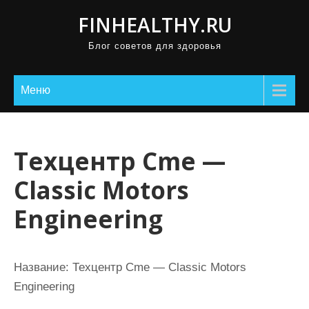
П
FINHEALTHY.RU
р
Блог советов для здоровья
о
м
о
Меню
т
а
т
Техцентр Cme —
ь
Classic Motors
к
с
Engineering
о
д
е
Название:
Техцентр Cme — Classic Motors
р
Engineering
ж