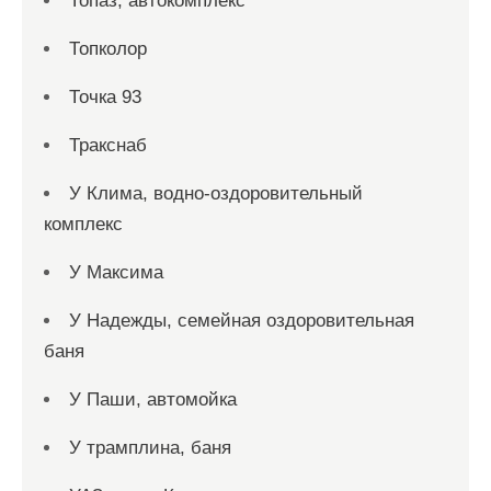
Топаз, автокомплекс
Топколор
Точка 93
Тракснаб
У Клима, водно-оздоровительный
комплекс
У Максима
У Надежды, семейная оздоровительная
баня
У Паши, автомойка
У трамплина, баня