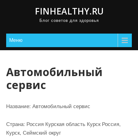
П
FINHEALTHY.RU
р
Блог советов для здоровья
о
м
о
Меню
т
а
т
Автомобильный
ь
сервис
к
с
о
Название:
Автомобильный сервис
д
е
Страна:
Россия Курская область Курск Россия,
р
Курск, Сеймский округ
ж