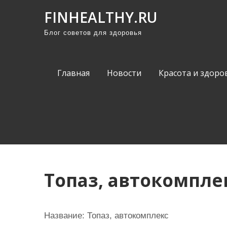
П
FINHEALTHY.RU
р
Блог советов для здоровья
о
м
о
Главная
Новости
Красота и здоро
т
а
т
ь
к
с
о
Топаз, автокомпле
д
е
р
Название:
Топаз, автокомплекс
ж