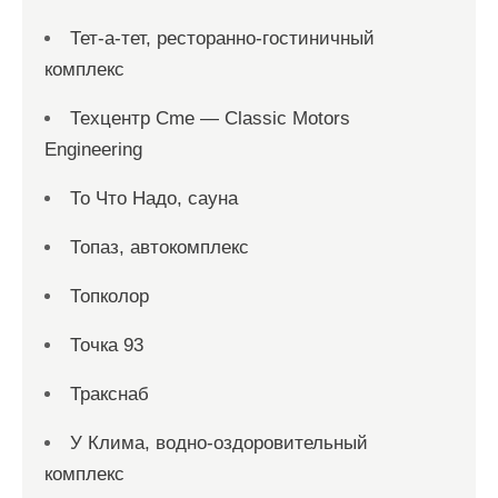
Тет-а-тет, ресторанно-гостиничный
комплекс
Техцентр Cme — Classic Motors
Engineering
То Что Надо, сауна
Топаз, автокомплекс
Топколор
Точка 93
Тракснаб
У Клима, водно-оздоровительный
комплекс