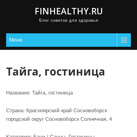
П
FINHEALTHY.RU
р
Блог советов для здоровья
о
м
о
Меню
т
а
т
Тайга, гостиница
ь
к
с
Название:
Тайга, гостиница
о
д
Страна:
Красноярский край Сосновоборск
е
городской округ Сосновоборск Солнечная, 4
р
ж
Категория:
Бани / Сауны, Гостиницы