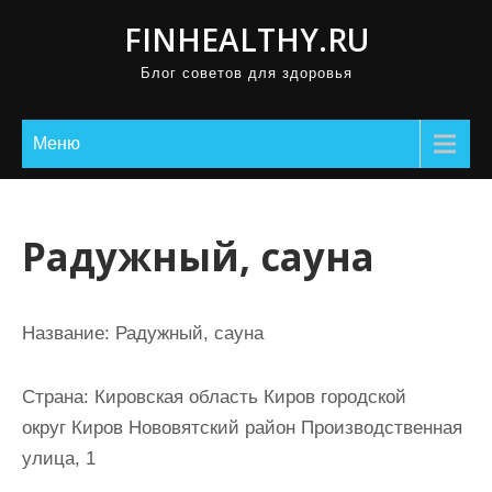
П
FINHEALTHY.RU
р
Блог советов для здоровья
о
м
о
Меню
т
а
т
Радужный, сауна
ь
к
с
Название:
Радужный, сауна
о
д
Страна:
Кировская область Киров городской
е
округ Киров Нововятский район Производственная
р
улица, 1
ж