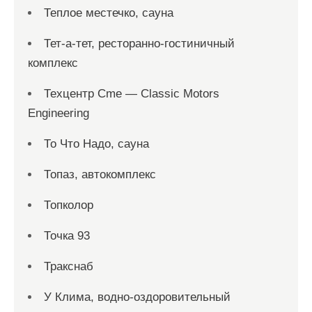
Теплое местечко, сауна
Тет-а-тет, ресторанно-гостиничный
комплекс
Техцентр Cme — Classic Motors
Engineering
То Что Надо, сауна
Топаз, автокомплекс
Топколор
Точка 93
Тракснаб
У Клима, водно-оздоровительный