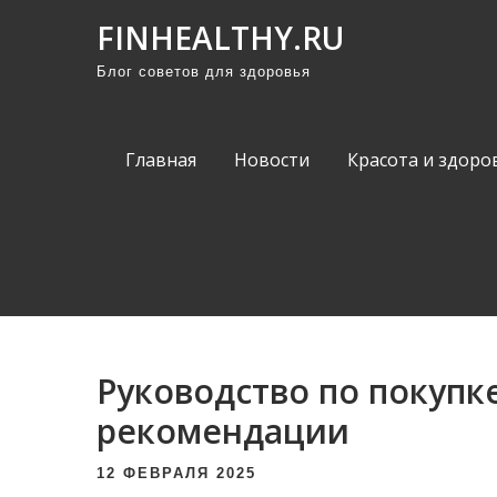
П
FINHEALTHY.RU
р
Блог советов для здоровья
о
м
о
Главная
Новости
Красота и здоро
т
а
т
ь
к
с
о
Руководство по покупке
д
е
рекомендации
р
12 ФЕВРАЛЯ 2025
ж