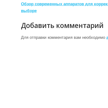
а
Обзор современных аппаратов для коррек
выборе
в
и
Добавить комментарий
г
а
Для отправки комментария вам необходимо
ц
и
я
п
о
з
а
п