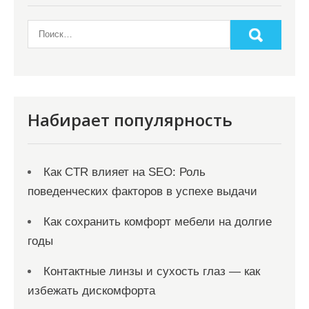
з
а
п
и
с
я
Набирает популярность
м
Как CTR влияет на SEO: Роль
поведенческих факторов в успехе выдачи
Как сохранить комфорт мебели на долгие
годы
Контактные линзы и сухость глаз — как
избежать дискомфорта