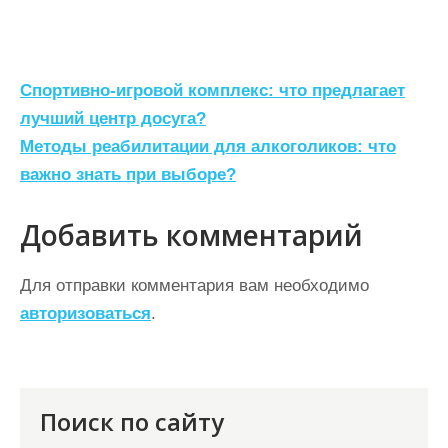
Н
Спортивно-игровой комплекс: что предлагает
а
лучший центр досуга?
Методы реабилитации для алкоголиков: что
в
важно знать при выборе?
и
г
Добавить комментарий
а
ц
Для отправки комментария вам необходимо
авторизоваться
.
и
я
п
о
Поиск по сайту