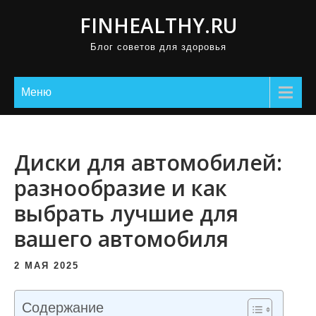
П
FINHEALTHY.RU
р
Блог советов для здоровья
о
м
о
Меню
т
а
т
Диски для автомобилей:
ь
разнообразие и как
к
выбрать лучшие для
с
о
вашего автомобиля
д
е
2 МАЯ 2025
р
ж
Содержание