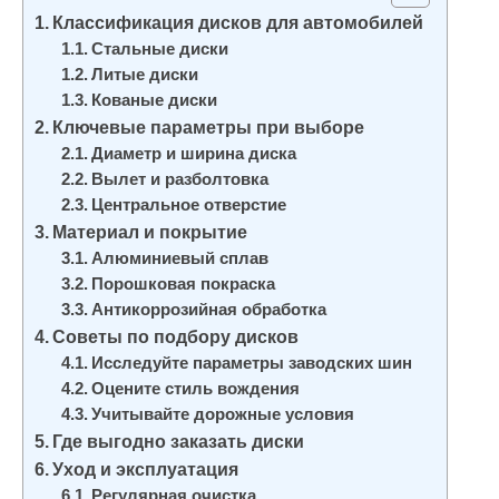
и
Классификация дисков для автомобилей
м
Стальные диски
Литые диски
о
Кованые диски
м
Ключевые параметры при выборе
у
Диаметр и ширина диска
Вылет и разболтовка
Центральное отверстие
Материал и покрытие
Алюминиевый сплав
Порошковая покраска
Антикоррозийная обработка
Советы по подбору дисков
Исследуйте параметры заводских шин
Оцените стиль вождения
Учитывайте дорожные условия
Где выгодно заказать диски
Уход и эксплуатация
Регулярная очистка