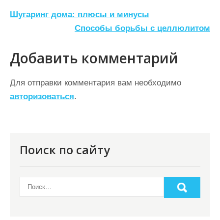
Н
Шугаринг дома: плюсы и минусы
а
Способы борьбы с целлюлитом
в
Добавить комментарий
и
г
Для отправки комментария вам необходимо
а
авторизоваться
.
ц
и
я
Поиск по сайту
п
о
з
а