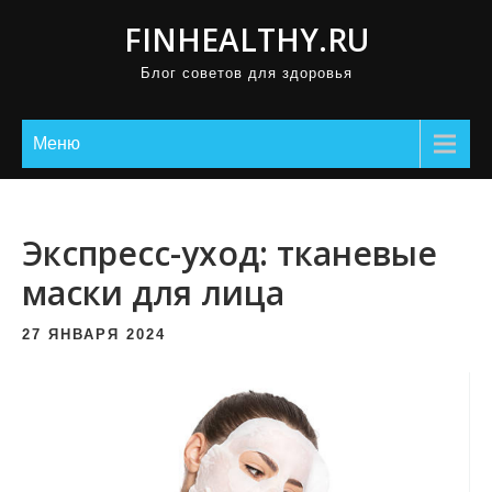
П
FINHEALTHY.RU
р
Блог советов для здоровья
о
м
о
Меню
т
а
т
Экспресс-уход: тканевые
ь
маски для лица
к
с
27 ЯНВАРЯ 2024
о
д
е
р
ж