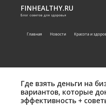
П
FINHEALTHY.RU
р
Блог советов для здоровья
о
м
о
Главная
Новости
Красота и здоро
т
а
т
ь
к
с
о
Где взять деньги на би
д
е
вариантов, которые до
р
эффективность + совет
ж