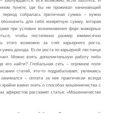
— заблуждаются. Все возможно, если захотеть. И
енном пункте, где бы не проживал начинающий
й период собралась приличная сумма – нужно
 обозначить для себя конкретную сумму, которая
(даже при условии возникновения форс-мажорных
иться, чтобы постепенно размер ежемесячно
ь этого возможно за счет карьерного роста,
 сумма дохода. Если роста по карьерной лестнице
риант. Можно взять дополнительную работу либо
де его найти? Глобальная сеть – огромное поле
исании статей, кто-то подрабатывает, увлекаясь
 занимался – оплата за нее практически всегда
ы крайне важно знать о способах мошенничества с
ках аферистов расскажет статья: «Мошенничество