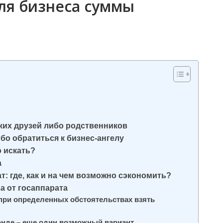
ля бизнеса суммы
зких друзей либо родственников
ибо обратиться к бизнес-ангелу
о искать?
а
: где, как и на чем возможно сэкономить?
а от госаппарата
о при определенных обстоятельствах взять
онде – еще один возможный вариант