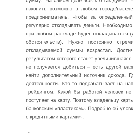
сумму. На самом деле все, кто так думает 
накопить возможно в любом городе/насел
предприниматель. Чтобы за определенны
регулярно откладывать деньги. Необходимо
при любом раскладе будет откладываться 
обстоятельств). Нужно постоянно стрем
откладываемой суммы возрастал. Достич
результатом которого станет увеличившаяся
не получается добиться – есть другой ва
найти дополнительный источник дохода. Г
деятельности. Кто-то подрабатывает на нап
трейдингом. Какой бы работой человек не
поступает на карту. Поэтому владельцу карт
банковским «пластиком». Подробно об улов
с кредитными картами» .