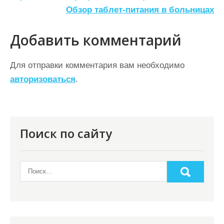
а
Обзор таблет-питания в больницах
в
Добавить комментарий
и
г
Для отправки комментария вам необходимо
а
авторизоваться
.
ц
и
я
Поиск по сайту
п
о
з
а
п