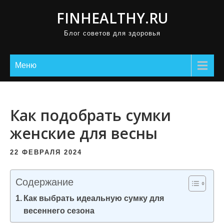
П
FINHEALTHY.RU
р
Блог советов для здоровья
о
м
о
Меню
т
а
т
Как подобрать сумки
ь
женские для весны
к
с
22 ФЕВРАЛЯ 2024
о
д
Содержание
е
Как выбрать идеальную сумку для
р
весеннего сезона
ж