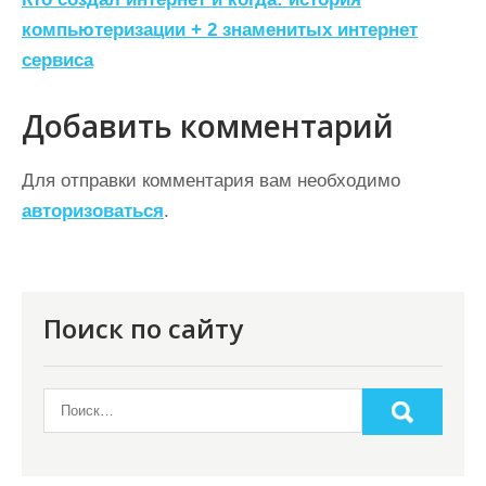
и
компьютеризации + 2 знаменитых интернет
г
сервиса
а
ц
Добавить комментарий
и
Для отправки комментария вам необходимо
я
авторизоваться
.
п
о
з
Поиск по сайту
а
п
и
с
я