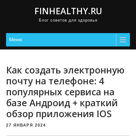
П
FINHEALTHY.RU
р
Блог советов для здоровья
о
м
о
Меню
т
а
т
Как создать электронную
ь
почту на телефоне: 4
к
популярных сервиса на
с
о
базе Андроид + краткий
д
обзор приложения IOS
е
р
27 ЯНВАРЯ 2024
ж