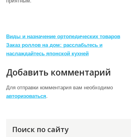
приятным.
Н
Виды и назначение ортопедических товаров
а
Заказ роллов на дом: расслабьтесь и
наслаждайтесь японской кухней
в
и
Добавить комментарий
г
а
Для отправки комментария вам необходимо
ц
авторизоваться
.
и
я
п
Поиск по сайту