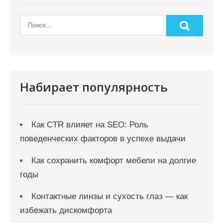
о
з
а
п
и
с
Набирает популярность
я
м
Как CTR влияет на SEO: Роль
поведенческих факторов в успехе выдачи
Как сохранить комфорт мебели на долгие
годы
Контактные линзы и сухость глаз — как
избежать дискомфорта