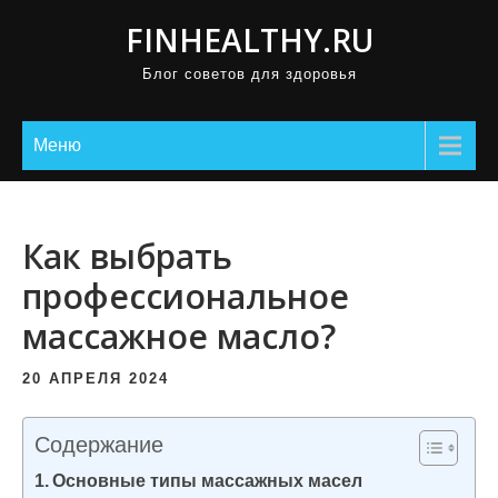
П
FINHEALTHY.RU
р
Блог советов для здоровья
о
м
о
Меню
т
а
т
Как выбрать
ь
профессиональное
к
массажное масло?
с
о
20 АПРЕЛЯ 2024
д
е
Содержание
р
Основные типы массажных масел
ж