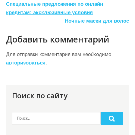
Н
Специальные предложения по онлайн
а
кредитам: эксклюзивные условия
Ночные маски для волос
в
и
Добавить комментарий
г
а
Для отправки комментария вам необходимо
ц
авторизоваться
.
и
я
п
Поиск по сайту
о
з
а
п