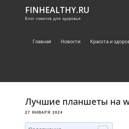
П
FINHEALTHY.RU
р
Блог советов для здоровья
о
м
о
Главная
Новости
Красота и здоро
т
а
т
ь
к
с
о
Лучшие планшеты на w
д
е
27 ЯНВАРЯ 2024
р
ж