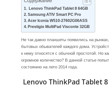
Содержание
и
Lenovo ThinkPad Tablet 8 64GB
м
Samsung ATIV Smart PC Pro
о
Acer Iconia W510-27602G06ASS
м
Prestigio MultiPad Visconte 32GB
у
Не так давно планшеты появились на рынках,
бытовых обывателей каждого дома. Устройст
к нему относятся с обычной простотой. Но к
огромное количество? В данной статье попы
состоянию на лето 2014 года.
Lenovo ThinkPad Tablet 8