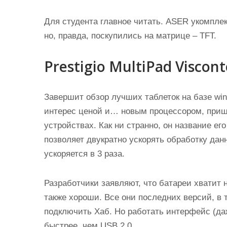
Для студента главное читать. ASER укомпл
но, правда, поскупились на матрице – TFT.
Prestigio MultiPad Viscon
Завершит обзор лучших таблеток на базе win
интерес ценой и… новым процессором, при
устройствах. Как ни странно, он название его
позволяет двукратно ускорять обработку дан
ускоряется в 3 раза.
Разработчики заявляют, что батареи хватит
также хороши. Все они последних версий, в т
подключить Хаб. Но работать интерфейс (даж
быстрее, чем USB 2.0.