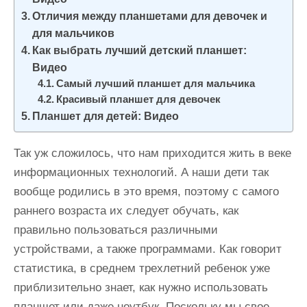
и
Отличия между планшетами для девочек и
м
для мальчиков
о
Как выбрать лучший детский планшет:
м
Видео
Самый лучший планшет для мальчика
у
Красивый планшет для девочек
Планшет для детей: Видео
Так уж сложилось, что нам приходится жить в веке
информационных технологий. А наши дети так
вообще родились в это время, поэтому с самого
раннего возраста их следует обучать, как
правильно пользоваться различными
устройствами, а также программами. Как говорит
статистика, в среднем трехлетний ребенок уже
приблизительно знает, как нужно использовать
планшет или даже ноутбук. Поскольку мы свое