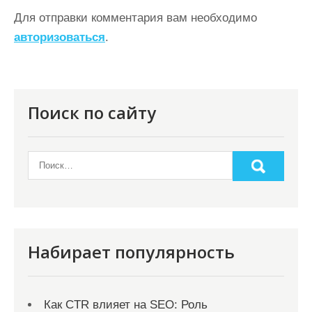
а
Для отправки комментария вам необходимо
ц
авторизоваться
.
и
я
п
Поиск по сайту
о
з
а
п
и
с
Набирает популярность
я
м
Как CTR влияет на SEO: Роль