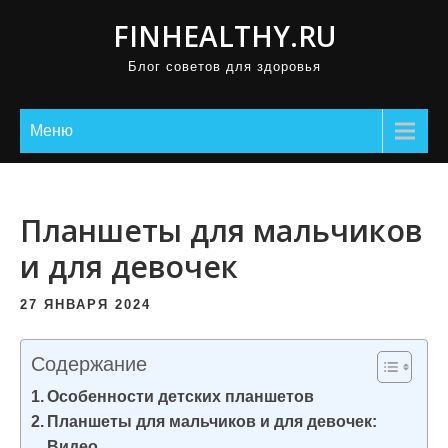
П
FINHEALTHY.RU
р
Блог советов для здоровья
о
м
о
Меню
т
а
т
Планшеты для мальчиков
ь
и для девочек
к
с
27 ЯНВАРЯ 2024
о
д
Содержание
е
Особенности детских планшетов
р
Планшеты для мальчиков и для девочек:
ж
Видео