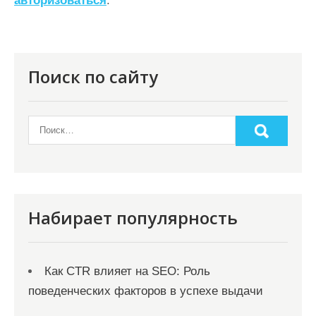
а
авторизоваться
.
ц
и
я
Поиск по сайту
п
о
з
а
п
и
Набирает популярность
с
я
Как CTR влияет на SEO: Роль
м
поведенческих факторов в успехе выдачи