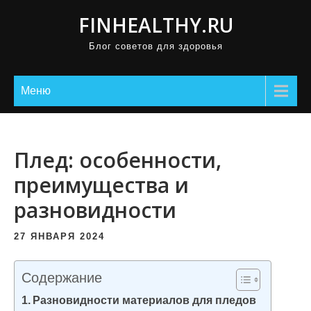
П
FINHEALTHY.RU
р
Блог советов для здоровья
о
м
о
Меню
т
а
т
Плед: особенности,
ь
преимущества и
к
разновидности
с
о
27 ЯНВАРЯ 2024
д
е
Содержание
р
Разновидности материалов для пледов
ж