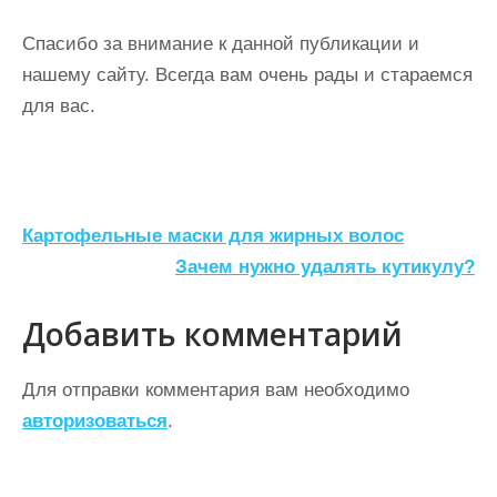
Спасибо за внимание к данной публикации и
нашему сайту. Всегда вам очень рады и стараемся
для вас.
Н
Картофельные маски для жирных волос
а
Зачем нужно удалять кутикулу?
в
Добавить комментарий
и
г
Для отправки комментария вам необходимо
а
авторизоваться
.
ц
и