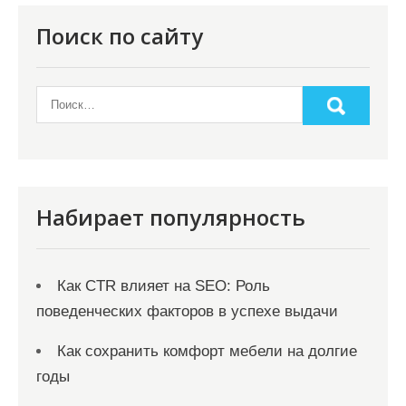
я
Поиск по сайту
п
о
з
а
п
и
Набирает популярность
с
я
Как CTR влияет на SEO: Роль
м
поведенческих факторов в успехе выдачи
Как сохранить комфорт мебели на долгие
годы