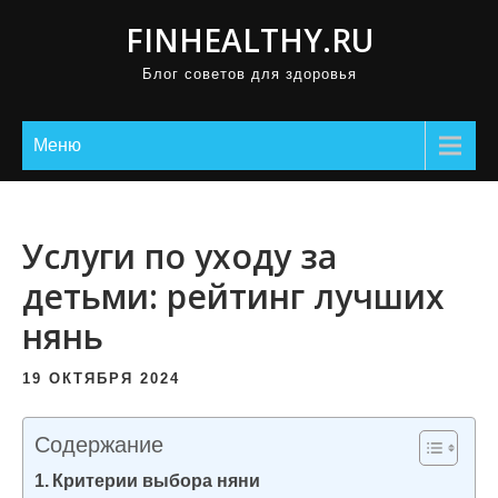
П
FINHEALTHY.RU
р
Блог советов для здоровья
о
м
о
Меню
т
а
т
Услуги по уходу за
ь
детьми: рейтинг лучших
к
нянь
с
о
19 ОКТЯБРЯ 2024
д
е
Содержание
р
Критерии выбора няни
ж